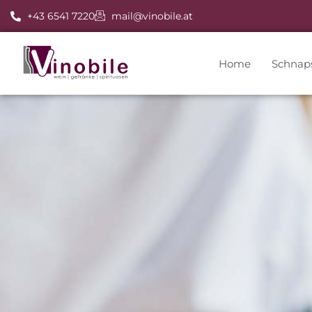
+43 6541 7220
mail@vinobile.at
Home
Schnap