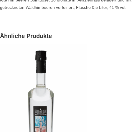
Alte Himbeeren Spirituose, 18 Monate im Akazienfass gelagert und mit
getrockneten Waldhimbeeren verfeinert, Flasche 0,5 Liter, 41 % vol.
Ähnliche Produkte