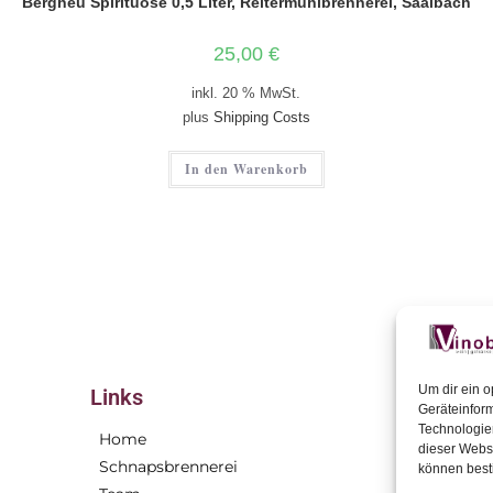
Bergheu Spirituose 0,5 Liter, Reitermühlbrennerei, Saalbach
25,00
€
inkl. 20 % MwSt.
plus
Shipping Costs
In den Warenkorb
Um dir ein o
Links
Geräteinfor
Technologien
Home
Virtuel
dieser Websi
Schnapsbrennerei
Öffnung
können best