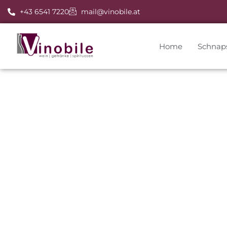
+43 6541 7220
mail@vinobile.at
Home
Schnap