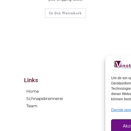
In den Warenkorb
Um dir ein o
Links
Geräteinfor
Technologien
Home
Virtuel
dieser Websi
Schnapsbrennerei
Öffnung
können best
Team
Kontakt
Dienste ver
Akz