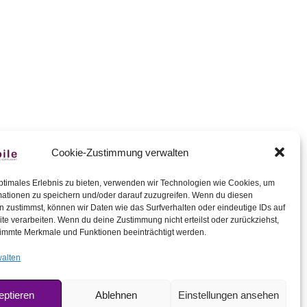
Cookie-Zustimmung verwalten
ptimales Erlebnis zu bieten, verwenden wir Technologien wie Cookies, um
mationen zu speichern und/oder darauf zuzugreifen. Wenn du diesen
 zustimmst, können wir Daten wie das Surfverhalten oder eindeutige IDs auf
ler Rundgang
te verarbeiten. Wenn du deine Zustimmung nicht erteilst oder zurückziehst,
szeiten
immte Merkmale und Funktionen beeinträchtigt werden.
walten
eptieren
Ablehnen
Einstellungen ansehen