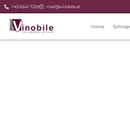
+43 6541 7220
mail@vinobile.at
Home
Schnap