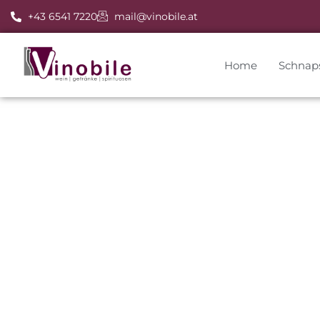
+43 6541 7220
mail@vinobile.at
Home
Schnap