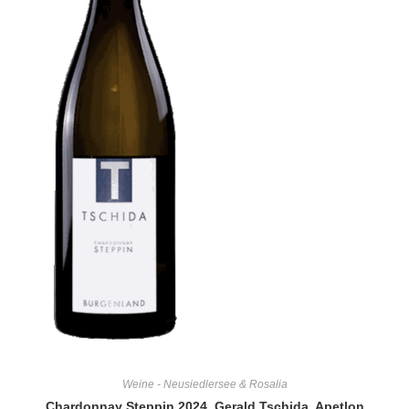
Weine - Neusiedlersee & Rosalia
Chardonnay Steppin 2024, Gerald Tschida, Apetlon