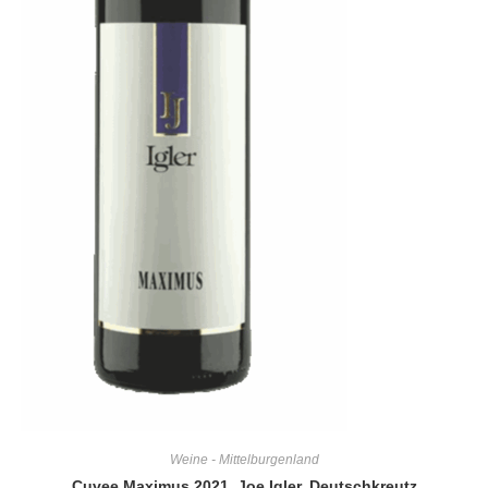
Weine - Mittelburgenland
Cuvee Maximus 2021, Joe Igler, Deutschkreutz